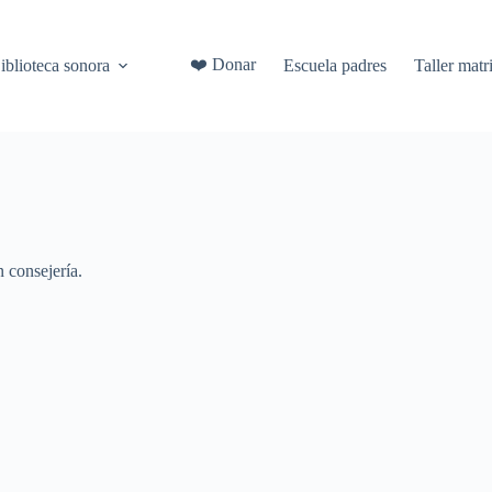
❤️ Donar
iblioteca sonora
Escuela padres
Taller mat
 consejería.