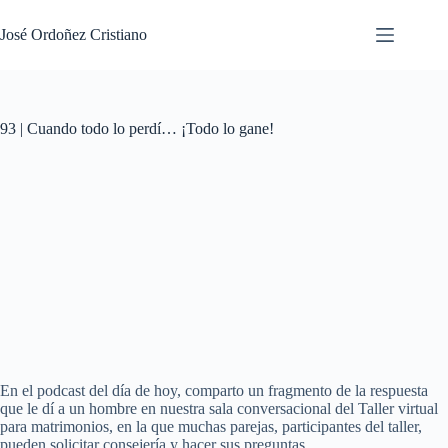
Saltar
al
José Ordoñez Cristiano
contenido
93 | Cuando todo lo perdí… ¡Todo lo gane!
En el podcast del día de hoy, comparto un fragmento de la respuesta
que le dí a un hombre en nuestra sala conversacional del Taller virtual
para matrimonios, en la que muchas parejas, participantes del taller,
pueden solicitar consejería y hacer sus preguntas.