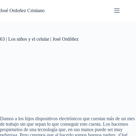
Saltar
al
José Ordoñez Cristiano
contenido
63 | Los niños y el celular | José Ordóñez
Damos a los hijos dispositivos electrónicos que cuestan más de un mes
de trabajo sin que sepan lo que conseguir esto cuesta. Los hacemos
propietarios de una tecnología que, en sus manos puede ser muy
peligrosa. Pero creemos que al hacerlo somos buenos padres. ¡Qué