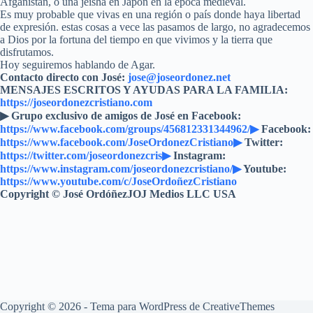
Afganistan, o una jeisha en Japón en la época medieval.
Es muy probable que vivas en una región o país donde haya libertad
de expresión. estas cosas a vece las pasamos de largo, no agradecemos
a Dios por la fortuna del tiempo en que vivimos y la tierra que
disfrutamos.
Hoy seguiremos hablando de Agar.
Contacto directo con José:
jose@joseordonez.net
MENSAJES ESCRITOS Y AYUDAS PARA LA FAMILIA:
https://joseordonezcristiano.com
▶︎ Grupo exclusivo de amigos de José en Facebook:
https://www.facebook.com/groups/456812331344962/▶
Facebook:
https://www.facebook.com/JoseOrdonezCristiano▶
Twitter:
https://twitter.com/joseordonezcris▶
Instagram:
https://www.instagram.com/joseordonezcristiano/▶
Youtube:
https://www.youtube.com/c/JoseOrdoñezCristiano
Copyright © José OrdóñezJOJ Medios LLC USA
Copyright © 2026 - Tema para WordPress de
CreativeThemes