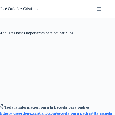
Saltar
al
José Ordoñez Cristiano
contenido
427. Tres bases importantes para educar hijos
👇 Toda la información para la Escuela para padres
https://joseordonezcristiano.com/escuela-para-padres/4ta-escuela-