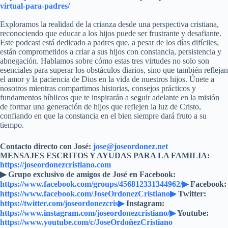
virtual-para-padres/
Exploramos la realidad de la crianza desde una perspectiva cristiana,
reconociendo que educar a los hijos puede ser frustrante y desafiante.
Este podcast está dedicado a padres que, a pesar de los días difíciles,
están comprometidos a criar a sus hijos con constancia, persistencia y
abnegación. Hablamos sobre cómo estas tres virtudes no solo son
esenciales para superar los obstáculos diarios, sino que también reflejan
el amor y la paciencia de Dios en la vida de nuestros hijos. Únete a
nosotros mientras compartimos historias, consejos prácticos y
fundamentos bíblicos que te inspirarán a seguir adelante en la misión
de formar una generación de hijos que reflejen la luz de Cristo,
confiando en que la constancia en el bien siempre dará fruto a su
tiempo.
Contacto directo con José:
jose@joseordonez.net
MENSAJES ESCRITOS Y AYUDAS PARA LA FAMILIA:
https://joseordonezcristiano.com
▶︎ Grupo exclusivo de amigos de José en Facebook:
https://www.facebook.com/groups/456812331344962/▶
Facebook:
https://www.facebook.com/JoseOrdonezCristiano▶
Twitter:
https://twitter.com/joseordonezcris▶
Instagram:
https://www.instagram.com/joseordonezcristiano/▶
Youtube:
https://www.youtube.com/c/JoseOrdoñezCristiano