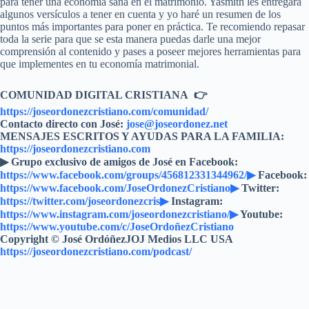
para tener una economía sana en el matrimonio. Yasmith les entregará
algunos versículos a tener en cuenta y yo haré un resumen de los
puntos más importantes para poner en práctica. Te recomiendo repasar
toda la serie para que se esta manera puedas darle una mejor
comprensión al contenido y pases a poseer mejores herramientas para
que implementes en tu economía matrimonial.
COMUNIDAD DIGITAL CRISTIANA 👉
https://joseordonezcristiano.com/comunidad/
Contacto directo con José:
jose@joseordonez.net
MENSAJES ESCRITOS Y AYUDAS PARA LA FAMILIA:
https://joseordonezcristiano.com
▶︎ Grupo exclusivo de amigos de José en Facebook:
https://www.facebook.com/groups/456812331344962/▶
Facebook:
https://www.facebook.com/JoseOrdonezCristiano▶
Twitter:
https://twitter.com/joseordonezcris▶
Instagram:
https://www.instagram.com/joseordonezcristiano/▶
Youtube:
https://www.youtube.com/c/JoseOrdoñezCristiano
Copyright © José OrdóñezJOJ Medios LLC USA
https://joseordonezcristiano.com/podcast/