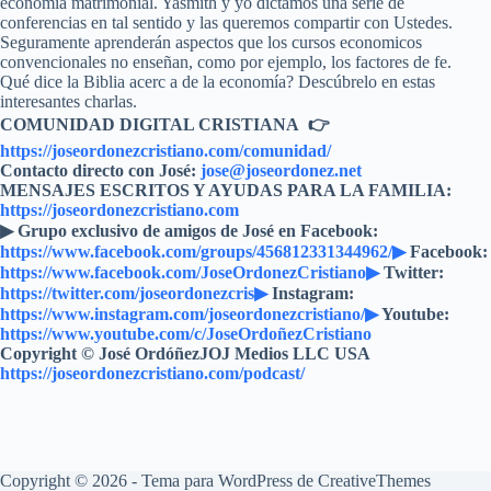
economía matrimonial. Yasmith y yo dictamos una serie de
conferencias en tal sentido y las queremos compartir con Ustedes.
Seguramente aprenderán aspectos que los cursos economicos
convencionales no enseñan, como por ejemplo, los factores de fe.
Qué dice la Biblia acerc a de la economía? Descúbrelo en estas
interesantes charlas.
COMUNIDAD DIGITAL CRISTIANA 👉
https://joseordonezcristiano.com/comunidad/
Contacto directo con José:
jose@joseordonez.net
MENSAJES ESCRITOS Y AYUDAS PARA LA FAMILIA:
https://joseordonezcristiano.com
▶︎ Grupo exclusivo de amigos de José en Facebook:
https://www.facebook.com/groups/456812331344962/▶
Facebook:
https://www.facebook.com/JoseOrdonezCristiano▶
Twitter:
https://twitter.com/joseordonezcris▶
Instagram:
https://www.instagram.com/joseordonezcristiano/▶
Youtube:
https://www.youtube.com/c/JoseOrdoñezCristiano
Copyright © José OrdóñezJOJ Medios LLC USA
https://joseordonezcristiano.com/podcast/
Copyright © 2026 - Tema para WordPress de
CreativeThemes