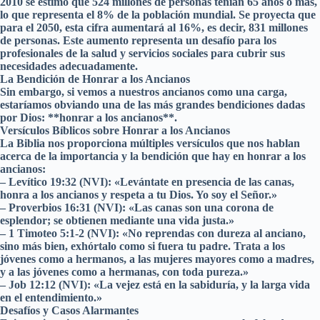
2010 se estimó que 524 millones de personas tenían 65 años o más,
lo que representa el 8% de la población mundial. Se proyecta que
para el 2050, esta cifra aumentará al 16%, es decir, 831 millones
de personas. Este aumento representa un desafío para los
profesionales de la salud y servicios sociales para cubrir sus
necesidades adecuadamente.
La Bendición de Honrar a los Ancianos
Sin embargo, si vemos a nuestros ancianos como una carga,
estaríamos obviando una de las más grandes bendiciones dadas
por Dios: **honrar a los ancianos**.
Versículos Bíblicos sobre Honrar a los Ancianos
La Biblia nos proporciona múltiples versículos que nos hablan
acerca de la importancia y la bendición que hay en honrar a los
ancianos:
– Levítico 19:32 (NVI): «Levántate en presencia de las canas,
honra a los ancianos y respeta a tu Dios. Yo soy el Señor.»
– Proverbios 16:31 (NVI): «Las canas son una corona de
esplendor; se obtienen mediante una vida justa.»
– 1 Timoteo 5:1-2 (NVI): «No reprendas con dureza al anciano,
sino más bien, exhórtalo como si fuera tu padre. Trata a los
jóvenes como a hermanos, a las mujeres mayores como a madres,
y a las jóvenes como a hermanas, con toda pureza.»
– Job 12:12 (NVI): «La vejez está en la sabiduría, y la larga vida
en el entendimiento.»
Desafíos y Casos Alarmantes