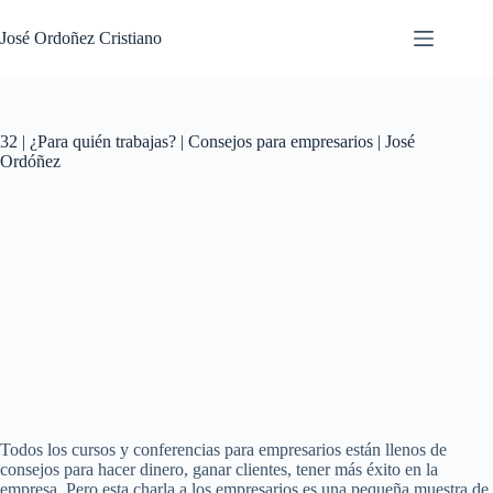
Saltar
al
José Ordoñez Cristiano
contenido
32 | ¿Para quién trabajas? | Consejos para empresarios | José
Ordóñez
Todos los cursos y conferencias para empresarios están llenos de
consejos para hacer dinero, ganar clientes, tener más éxito en la
empresa. Pero esta charla a los empresarios es una pequeña muestra de