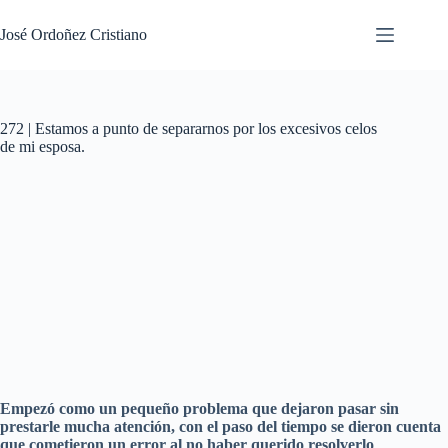
Saltar
al
José Ordoñez Cristiano
contenido
272 | Estamos a punto de separarnos por los excesivos celos
de mi esposa.
Empezó como un pequeño problema que dejaron pasar sin
prestarle mucha atención, con el paso del tiempo se dieron cuenta
que cometieron un error al no haber querido resolverlo