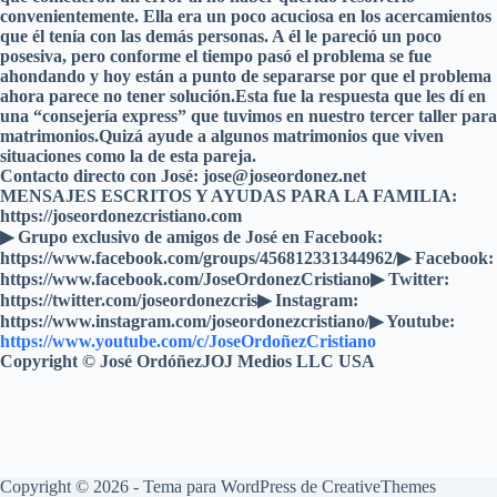
convenientemente. Ella era un poco acuciosa en los acercamientos
que él tenía con las demás personas. A él le pareció un poco
posesiva, pero conforme el tiempo pasó el problema se fue
ahondando y hoy están a punto de separarse por que el problema
ahora parece no tener solución.Esta fue la respuesta que les dí en
una “consejería express” que tuvimos en nuestro tercer taller para
matrimonios.Quizá ayude a algunos matrimonios que viven
situaciones como la de esta pareja.
Contacto directo con José: jose@joseordonez.net
MENSAJES ESCRITOS Y AYUDAS PARA LA FAMILIA:
https://joseordonezcristiano.com
▶︎ Grupo exclusivo de amigos de José en Facebook:
https://www.facebook.com/groups/456812331344962/▶ Facebook:
https://www.facebook.com/JoseOrdonezCristiano▶ Twitter:
https://twitter.com/joseordonezcris▶ Instagram:
https://www.instagram.com/joseordonezcristiano/▶ Youtube:
https://www.youtube.com/c/JoseOrdoñezCristiano
Copyright © José OrdóñezJOJ Medios LLC USA
Copyright © 2026 - Tema para WordPress de
CreativeThemes