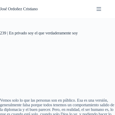
Saltar
al
José Ordoñez Cristiano
contenido
239 | En privado soy el que verdaderamente soy
Vemos solo lo que las personas son en público. Esa es una versión,
generalmente falsa porque todos tenemos un comportamiento salido de
la diplomacia y el buen parecer. Pero, en realidad, el ser humano es, lo
que es cuando está solo, cuando solo Dios lo ve, y pudiendo hacer lo