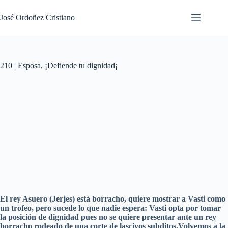
Saltar
al
José Ordoñez Cristiano
contenido
210 | Esposa, ¡Defiende tu dignidad¡
El rey Asuero (Jerjes) está borracho, quiere mostrar a Vasti como
un trofeo, pero sucede lo que nadie espera: Vasti opta por tomar
la posición de dignidad pues no se quiere presentar ante un rey
borracho rodeado de una corte de lascivos subditos.Volvemos a la