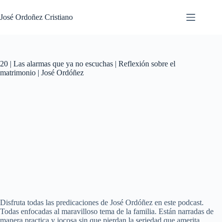
Saltar
al
José Ordoñez Cristiano
contenido
20 | Las alarmas que ya no escuchas | Reflexión sobre el
matrimonio | José Ordóñez
Disfruta todas las predicaciones de José Ordóñez en este podcast.
Todas enfocadas al maravilloso tema de la familia. Están narradas de
manera practica y jocosa sin que pierdan la seriedad que amerita