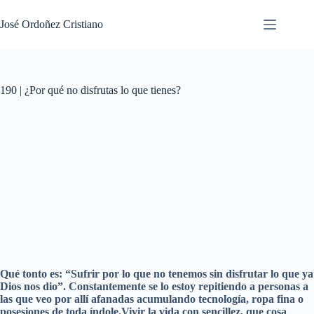
Saltar
al
José Ordoñez Cristiano
contenido
190 | ¿Por qué no disfrutas lo que tienes?
Qué tonto es: “Sufrir por lo que no tenemos sin disfrutar lo que ya
Dios nos dio”. Constantemente se lo estoy repitiendo a personas a
las que veo por allí afanadas acumulando tecnología, ropa fina o
posesiones de toda índole.Vivir la vida con sencillez, que cosa