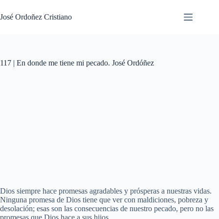
Saltar
al
José Ordoñez Cristiano
contenido
117 | En donde me tiene mi pecado. José Ordóñez
Dios siempre hace promesas agradables y prósperas a nuestras vidas.
Ninguna promesa de Dios tiene que ver con maldiciones, pobreza y
desolación; esas son las consecuencias de nuestro pecado, pero no las
promesas que Dios hace a sus hijos.