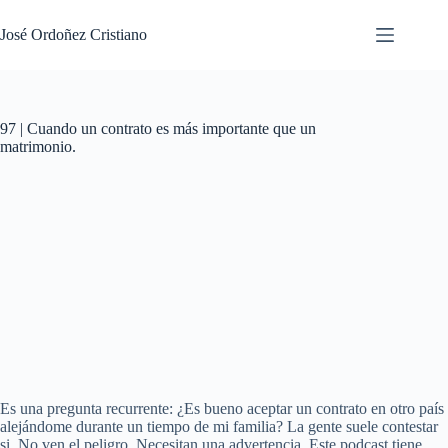
Saltar
al
José Ordoñez Cristiano
contenido
97 | Cuando un contrato es más importante que un
matrimonio.
Es una pregunta recurrente: ¿Es bueno aceptar un contrato en otro país
alejándome durante un tiempo de mi familia? La gente suele contestar
si. No ven el peligro. Necesitan una advertencia. Este podcast tiene