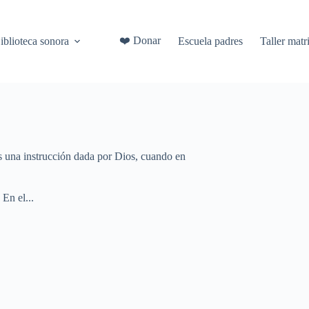
❤️ Donar
iblioteca sonora
Escuela padres
Taller mat
s una instrucción dada por Dios, cuando en
En el...