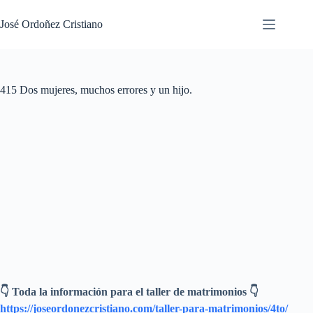
Saltar
al
José Ordoñez Cristiano
contenido
415 Dos mujeres, muchos errores y un hijo.
👇 Toda la información para el taller de matrimonios 👇
https://joseordonezcristiano.com/taller-para-matrimonios/4to/