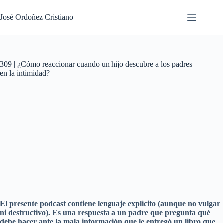
Saltar
al
José Ordoñez Cristiano
contenido
309 | ¿Cómo reaccionar cuando un hijo descubre a los padres
en la intimidad?
El presente podcast contiene lenguaje explicito (aunque no vulgar
ni destructivo). Es una respuesta a un padre que pregunta qué
debe hacer ante la mala información que le entregó un libro que