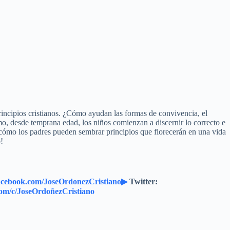
rincipios cristianos. ¿Cómo ayudan las formas de convivencia, el
o, desde temprana edad, los niños comienzan a discernir lo correcto e
cómo los padres pueden sembrar principios que florecerán en una vida
!
acebook.com/JoseOrdonezCristiano▶
Twitter:
om/c/JoseOrdoñezCristiano