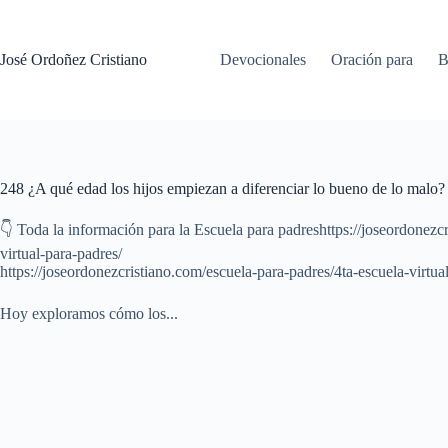
Saltar
al
contenido
José Ordoñez Cristiano
Devocionales
Oración para
B
248 ¿A qué edad los hijos empiezan a diferenciar lo bueno de lo malo?
👇 Toda la información para la Escuela para padreshttps://joseordonezc
virtual-para-padres/
https://joseordonezcristiano.com/escuela-para-padres/4ta-escuela-virtua
Hoy exploramos cómo los...