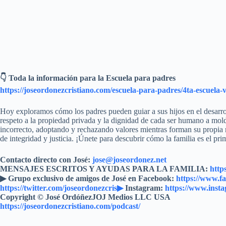
👇 Toda la información para la Escuela para padres
https://joseordonezcristiano.com/escuela-para-padres/4ta-escuela-
Hoy exploramos cómo los padres pueden guiar a sus hijos en el desarrol
respeto a la propiedad privada y la dignidad de cada ser humano a mol
incorrecto, adoptando y rechazando valores mientras forman su propia 
de integridad y justicia. ¡Únete para descubrir cómo la familia es el p
Contacto directo con José:
jose@joseordonez.net
MENSAJES ESCRITOS Y AYUDAS PARA LA FAMILIA:
http
▶︎ Grupo exclusivo de amigos de José en Facebook:
https://www.f
https://twitter.com/joseordonezcris▶
Instagram:
https://www.inst
Copyright © José OrdóñezJOJ Medios LLC USA
https://joseordonezcristiano.com/podcast/