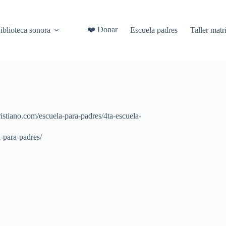
❤️ Donar
iblioteca sonora
Escuela padres
Taller mat
ristiano.com/escuela-para-padres/4ta-escuela-
l-para-padres/