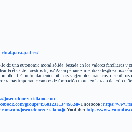
virtual-para-padres/
lo de una autonomía moral sólida, basada en los valores familiares y p
dear la ética de nuestros hijos? Acompáñanos mientras desglosamos cóm
moralidad. Con fundamentos bíblicos y ejemplos prácticos, discutimos 
rimer y más importante campo de formación moral en la vida de todo niño
s://joseordonezcristiano.com
acebook.com/groups/456812331344962/▶
Facebook:
https://www.f
agram.com/joseordonezcristiano/▶
Youtube:
https://www.youtube.c