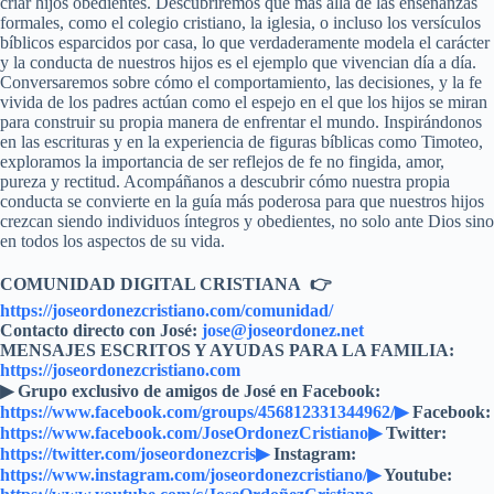
criar hijos obedientes. Descubriremos que más allá de las enseñanzas
formales, como el colegio cristiano, la iglesia, o incluso los versículos
bíblicos esparcidos por casa, lo que verdaderamente modela el carácter
y la conducta de nuestros hijos es el ejemplo que vivencian día a día.
Conversaremos sobre cómo el comportamiento, las decisiones, y la fe
vivida de los padres actúan como el espejo en el que los hijos se miran
para construir su propia manera de enfrentar el mundo. Inspirándonos
en las escrituras y en la experiencia de figuras bíblicas como Timoteo,
exploramos la importancia de ser reflejos de fe no fingida, amor,
pureza y rectitud. Acompáñanos a descubrir cómo nuestra propia
conducta se convierte en la guía más poderosa para que nuestros hijos
crezcan siendo individuos íntegros y obedientes, no solo ante Dios sino
en todos los aspectos de su vida.
COMUNIDAD DIGITAL CRISTIANA 👉
https://joseordonezcristiano.com/comunidad/
Contacto directo con José:
jose@joseordonez.net
MENSAJES ESCRITOS Y AYUDAS PARA LA FAMILIA:
https://joseordonezcristiano.com
▶︎ Grupo exclusivo de amigos de José en Facebook:
https://www.facebook.com/groups/456812331344962/▶
Facebook:
https://www.facebook.com/JoseOrdonezCristiano▶
Twitter:
https://twitter.com/joseordonezcris▶
Instagram:
https://www.instagram.com/joseordonezcristiano/▶
Youtube: