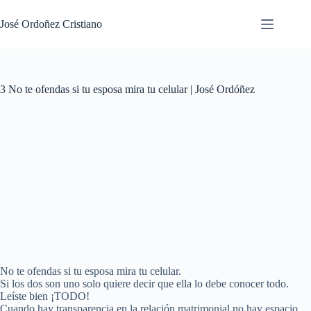
Saltar
al
José Ordoñez Cristiano
contenido
3 No te ofendas si tu esposa mira tu celular | José Ordóñez
No te ofendas si tu esposa mira tu celular.
Si los dos son uno solo quiere decir que ella lo debe conocer todo.
Leíste bien ¡TODO!
Cuando hay transparencia en la relación matrimonial no hay espacio